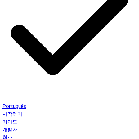
Português
시작하기
가이드
개발자
참조