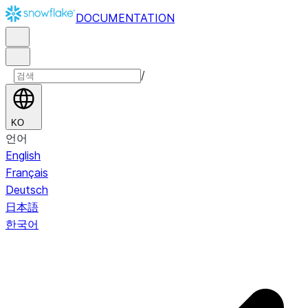
DOCUMENTATION
/
KO
언어
English
Français
Deutsch
日本語
한국어