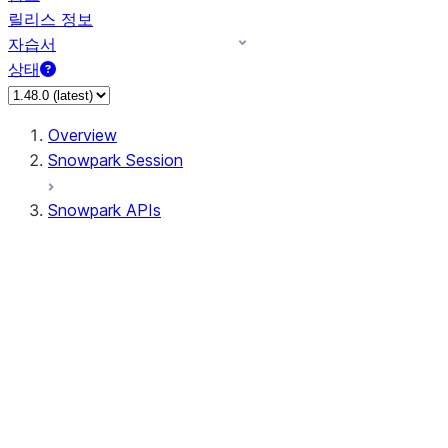
릴리스 정보
자습서
상태
Overview
Snowpark Session
Snowpark APIs
Input/Output
DataFrame
Column
Data Types