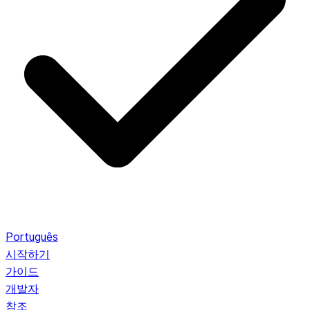
Português
시작하기
가이드
개발자
참조