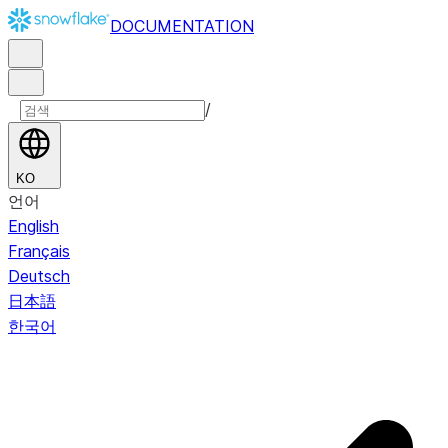
DOCUMENTATION
/
KO
언어
English
Français
Deutsch
日本語
한국어