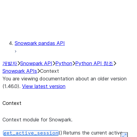
context.get_active_session
Exceptions
Testing
Snowpark pandas API
개발자
Snowpark API
Python
Python API 참조
Snowpark APIs
Context
You are viewing documentation about an older version
(1.46.0).
View latest version
Context
Context module for Snowpark.
()
Returns the current active
get_active_session