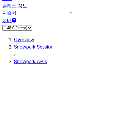
릴리스 정보
자습서
상태
Overview
Snowpark Session
Snowpark APIs
Input/Output
DataFrame
Column
Data Types