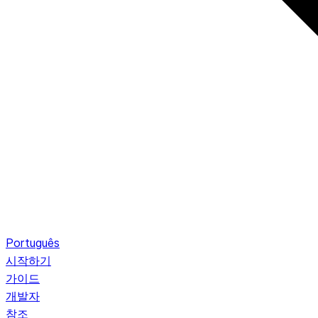
Português
시작하기
가이드
개발자
참조