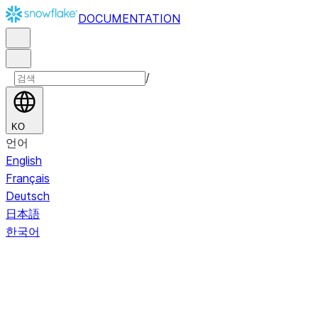
DOCUMENTATION
/
KO
언어
English
Français
Deutsch
日本語
한국어