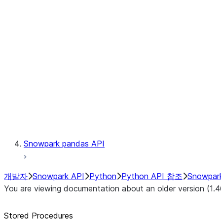
Catalog
LINEAGE
Context
Exceptions
Testing
Snowpark pandas API
개발자
Snowpark API
Python
Python API 참조
Snowpar
You are viewing documentation about an older version (1.4
Stored Procedures