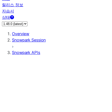
릴리스 정보
자습서
상태
Overview
Snowpark Session
Snowpark APIs
Input/Output
DataFrame
Column
Data Types