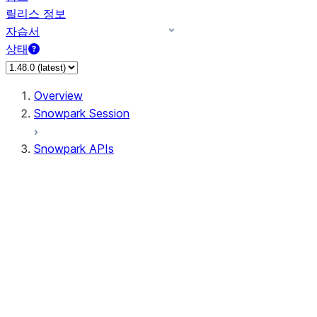
릴리스 정보
자습서
상태
Overview
Snowpark Session
Snowpark APIs
Input/Output
DataFrame
Column
Data Types