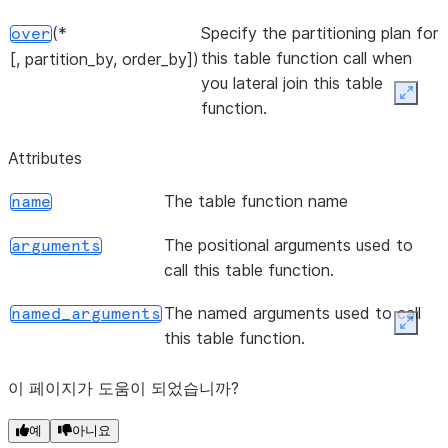
(*
Specify the partitioning plan for
over
this table function call when
[, partition_by, order_by])
you lateral join this table
Expan
function.
Attributes
The table function name
name
The positional arguments used to
arguments
call this table function.
The named arguments used to call
named_arguments
Expan
this table function.
이 페이지가 도움이 되었습니까?
예
아니요