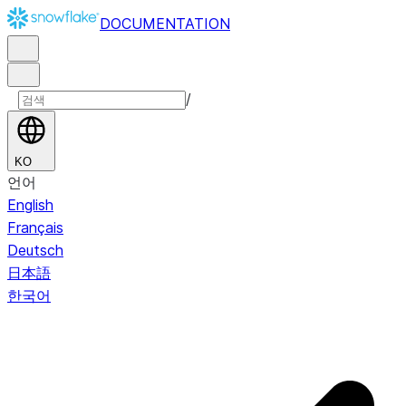
DOCUMENTATION
/
KO
언어
English
Français
Deutsch
日本語
한국어