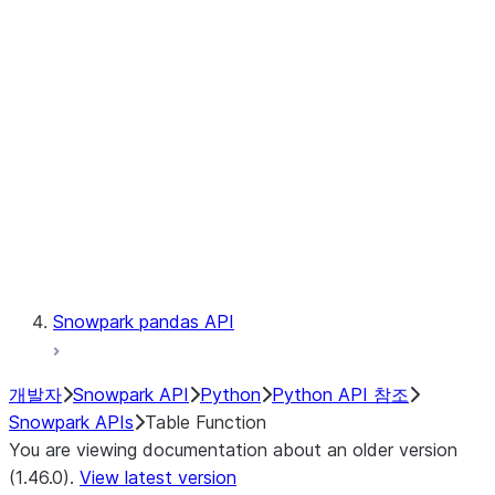
Catalog
LINEAGE
Context
Exceptions
Testing
Snowpark pandas API
개발자
Snowpark API
Python
Python API 참조
Snowpark APIs
Table Function
You are viewing documentation about an older version
(1.46.0).
View latest version