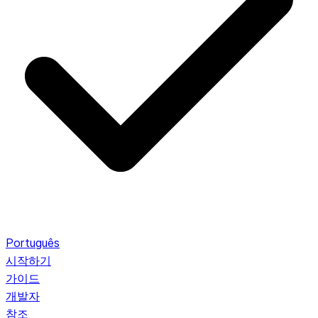
Português
시작하기
가이드
개발자
참조