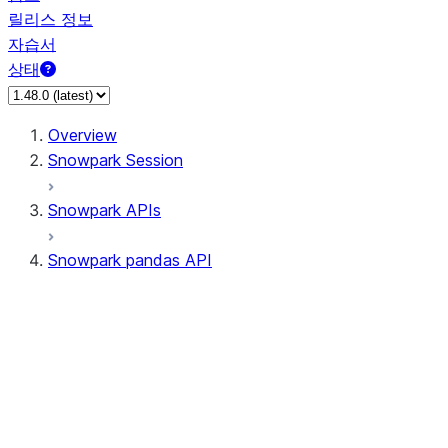
릴리스 정보
자습서
상태
Overview
Snowpark Session
Snowpark APIs
Snowpark pandas API
All supported APIs
Session
Input/Output