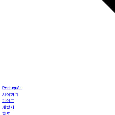
Português
시작하기
가이드
개발자
참조