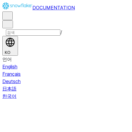
DOCUMENTATION
/
KO
언어
English
Français
Deutsch
日本語
한국어