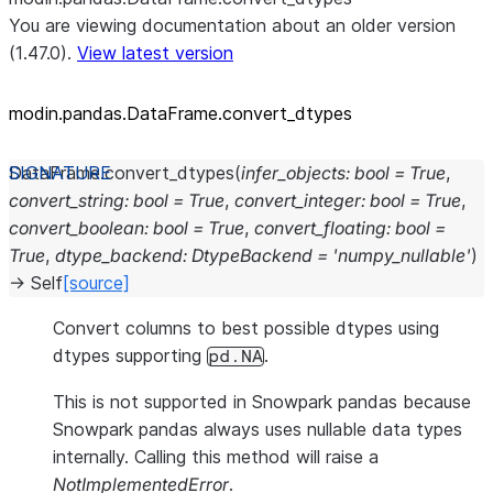
You are viewing documentation about an older version
(1.47.0).
View latest version
modin.pandas.DataFrame.convert_
dtypes
DataFrame.
convert_dtypes
(
infer_objects
:
bool
=
True
,
convert_string
:
bool
=
True
,
convert_integer
:
bool
=
True
,
convert_boolean
:
bool
=
True
,
convert_floating
:
bool
=
True
,
dtype_backend
:
DtypeBackend
=
'numpy_nullable'
)
→
Self
[source]
Convert columns to best possible dtypes using
dtypes supporting
.
pd.NA
This is not supported in Snowpark pandas because
Snowpark pandas always uses nullable data types
internally. Calling this method will raise a
NotImplementedError
.