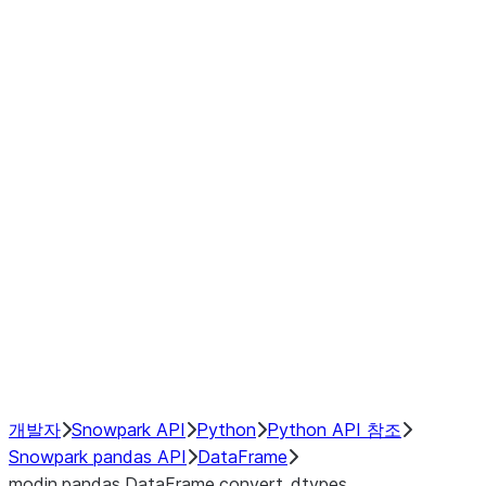
Window
GroupBy
Resampling
Interoperability with third party libraries
Hybrid Execution
NumPy Interoperability
Performance Recommendations
개발자
Snowpark API
Python
Python API 참조
Snowpark pandas API
DataFrame
modin.pandas.DataFrame.convert_dtypes