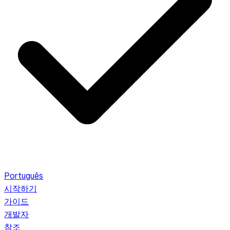
Português
시작하기
가이드
개발자
참조