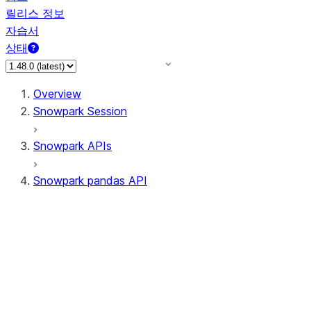
릴리스 정보
자습서
상태
Overview
Snowpark Session
Snowpark APIs
Snowpark pandas API
All supported APIs
Session
Input/Output