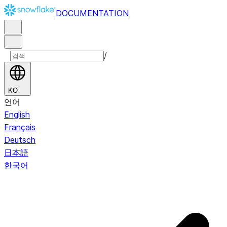
DOCUMENTATION
/
KO
언어
English
Français
Deutsch
日本語
한국어