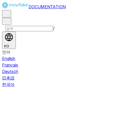
DOCUMENTATION
/
KO
언어
English
Français
Deutsch
日本語
한국어