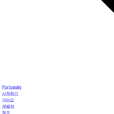
Português
시작하기
가이드
개발자
참조