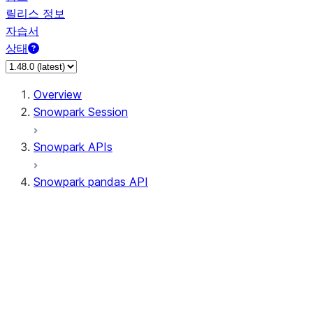
릴리스 정보
자습서
상태
Overview
Snowpark Session
Snowpark APIs
Snowpark pandas API
All supported APIs
Session
Input/Output