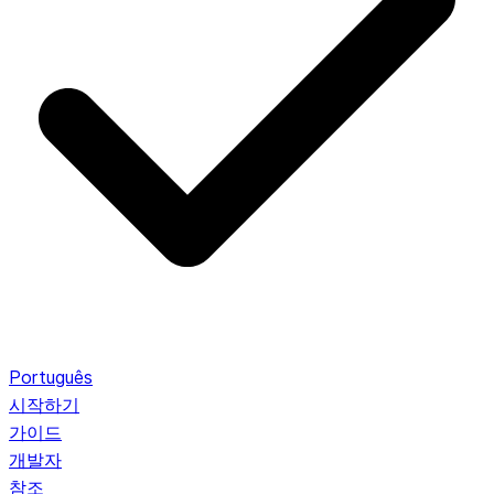
Português
시작하기
가이드
개발자
참조