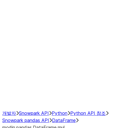
Window
GroupBy
Resampling
Interoperability with third party libraries
Hybrid Execution
NumPy Interoperability
Performance Recommendations
개발자
Snowpark API
Python
Python API 참조
Snowpark pandas API
DataFrame
modin.pandas.DataFrame.mul