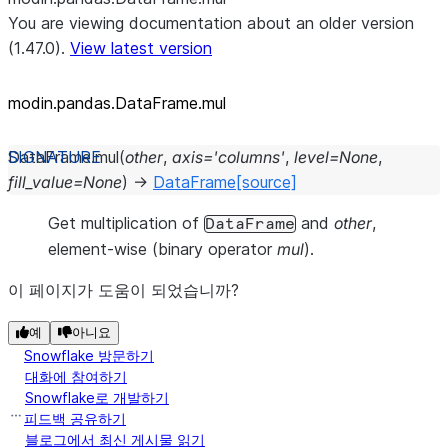
You are viewing documentation about an older version
(1.47.0).
View latest version
modin.pandas.DataFrame.mul
DataFrame.
mul
(
other
,
axis
=
'columns'
,
level
=
None
,
fill_value
=
None
)
→
DataFrame
[source]
Get multiplication of
and
other
,
DataFrame
element-wise (binary operator
mul
).
이 페이지가 도움이 되었습니까?
예
아니요
Snowflake 방문하기
대화에 참여하기
Snowflake로 개발하기
피드백 공유하기
블로그에서 최신 게시물 읽기