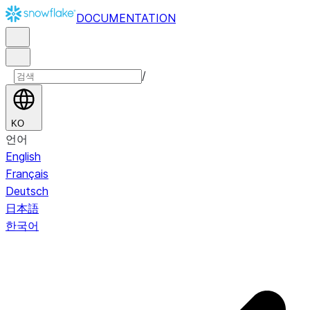
DOCUMENTATION
/
KO
언어
English
Français
Deutsch
日本語
한국어