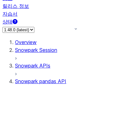
릴리스 정보
자습서
상태
Overview
Snowpark Session
Snowpark APIs
Snowpark pandas API
All supported APIs
Session
Input/Output