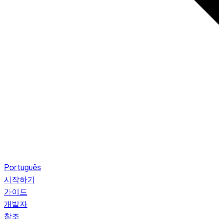
Português
시작하기
가이드
개발자
참조