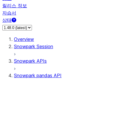
릴리스 정보
자습서
상태
Overview
Snowpark Session
Snowpark APIs
Snowpark pandas API
All supported APIs
Session
Input/Output