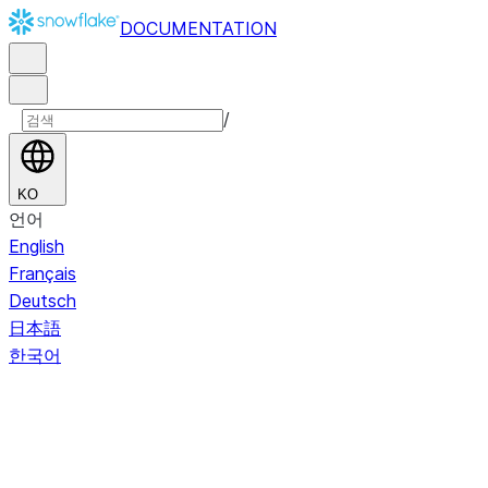
DOCUMENTATION
/
KO
언어
English
Français
Deutsch
日本語
한국어