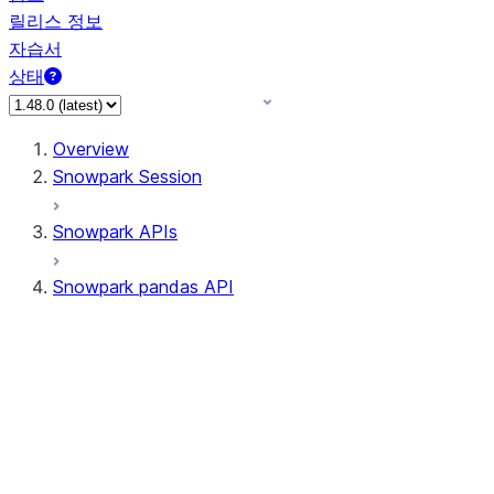
릴리스 정보
자습서
상태
Overview
Snowpark Session
Snowpark APIs
Snowpark pandas API
All supported APIs
Session
Input/Output