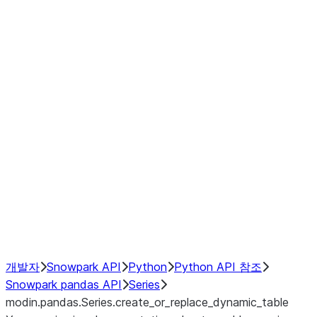
Window
GroupBy
Resampling
Interoperability with third party libraries
Hybrid Execution
NumPy Interoperability
Performance Recommendations
개발자
Snowpark API
Python
Python API 참조
Snowpark pandas API
Series
modin.pandas.Series.create_or_replace_dynamic_table