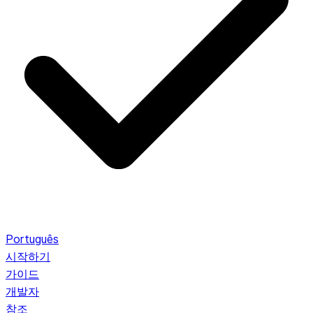
Português
시작하기
가이드
개발자
참조