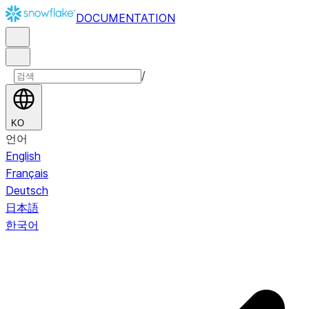
DOCUMENTATION
/
KO
언어
English
Français
Deutsch
日本語
한국어