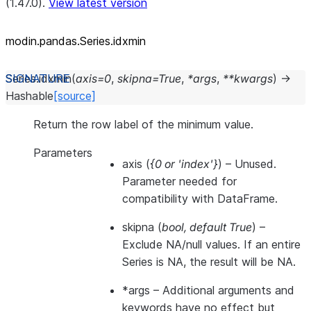
(1.47.0).
View latest version
modin.pandas.Series.idxmin
Series.
idxmin
(
axis
=
0
,
skipna
=
True
,
*
args
,
**
kwargs
)
→
Hashable
[source]
Return the row label of the minimum value.
Parameters
axis
(
{0
or
'index'}
) – Unused.
Parameter needed for
compatibility with DataFrame.
skipna
(
bool
,
default True
) –
Exclude NA/null values. If an entire
Series is NA, the result will be NA.
*args
– Additional arguments and
keywords have no effect but