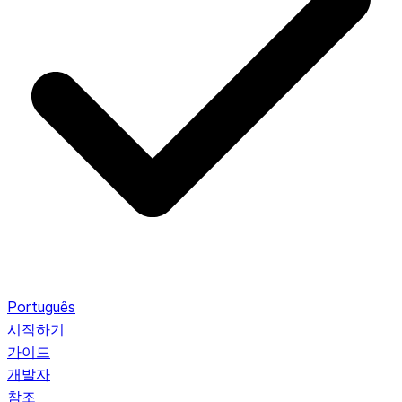
Português
시작하기
가이드
개발자
참조