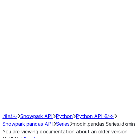
Window
GroupBy
Resampling
Interoperability with third party libraries
Hybrid Execution
NumPy Interoperability
Performance Recommendations
개발자
Snowpark API
Python
Python API 참조
Snowpark pandas API
Series
modin.pandas.Series.idxmin
You are viewing documentation about an older version