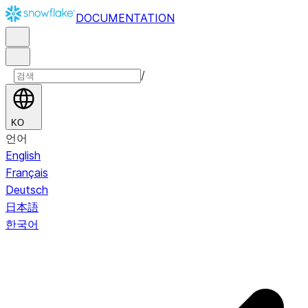
DOCUMENTATION
/
KO
언어
English
Français
Deutsch
日本語
한국어