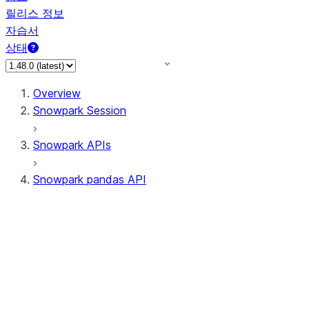
릴리스 정보
자습서
상태
Overview
Snowpark Session
Snowpark APIs
Snowpark pandas API
All supported APIs
Session
Input/Output