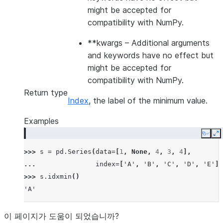
might be accepted for
compatibility with NumPy.
**kwargs
– Additional arguments
and keywords have no effect but
might be accepted for
compatibility with NumPy.
Return type
Index
, the label of the minimum value.
Examples
Copy
E
>>> 
s
=
pd
.
Series
(
data
=
[
1
,
None
,
4
,
3
,
4
],
... 
index
=
[
'A'
,
'B'
,
'C'
,
'D'
,
'E'
])
>>> 
s
.
idxmin
()
'A'
이 페이지가 도움이 되었습니까?