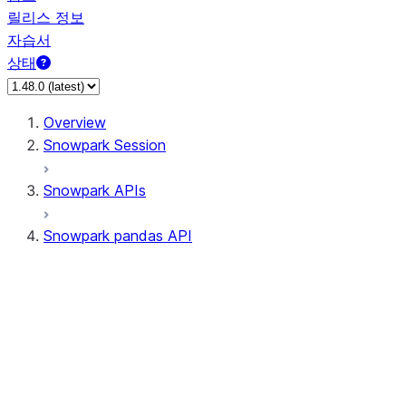
릴리스 정보
자습서
상태
Overview
Snowpark Session
Snowpark APIs
Snowpark pandas API
All supported APIs
Session
Input/Output