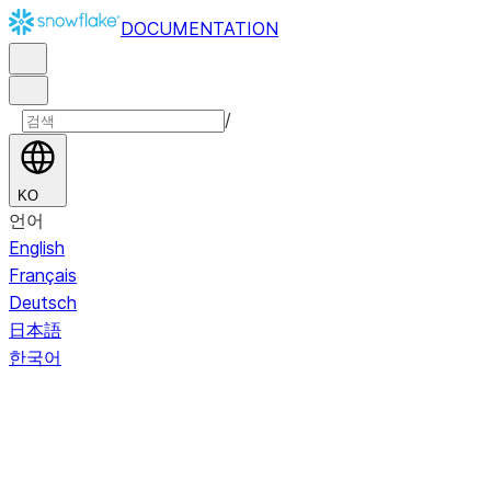
DOCUMENTATION
/
KO
언어
English
Français
Deutsch
日本語
한국어