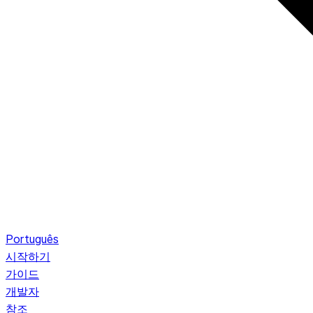
Português
시작하기
가이드
개발자
참조