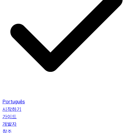
Português
시작하기
가이드
개발자
참조