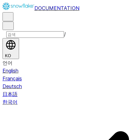
DOCUMENTATION
/
KO
언어
English
Français
Deutsch
日本語
한국어