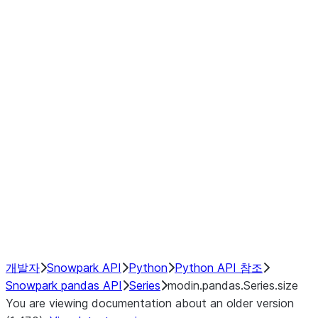
Window
GroupBy
Resampling
Interoperability with third party libraries
Hybrid Execution
NumPy Interoperability
Performance Recommendations
개발자
Snowpark API
Python
Python API 참조
Snowpark pandas API
Series
modin.pandas.Series.size
You are viewing documentation about an older version