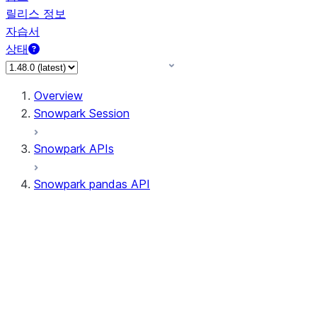
릴리스 정보
자습서
상태
Overview
Snowpark Session
Snowpark APIs
Snowpark pandas API
All supported APIs
Session
Input/Output