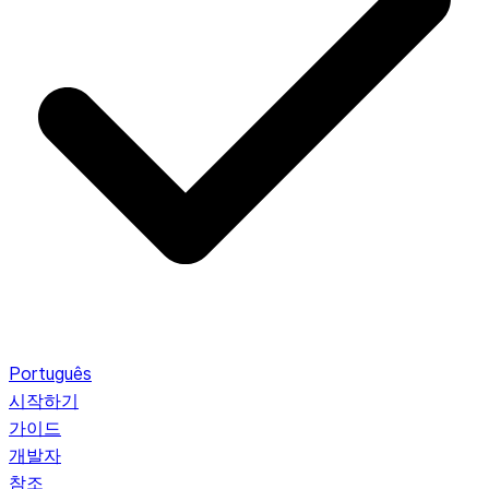
Português
시작하기
가이드
개발자
참조