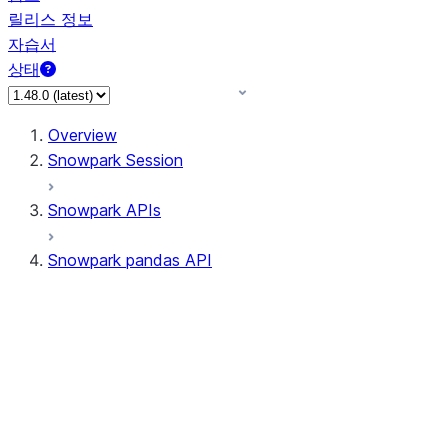
릴리스 정보
자습서
상태
Overview
Snowpark Session
Snowpark APIs
Snowpark pandas API
All supported APIs
Session
Input/Output