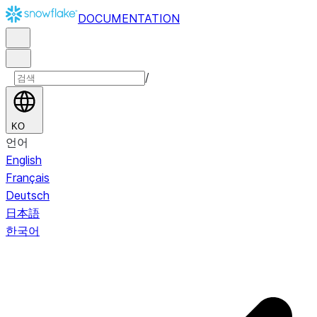
DOCUMENTATION
/
KO
언어
English
Français
Deutsch
日本語
한국어