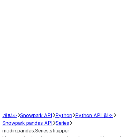
Window
GroupBy
Resampling
Interoperability with third party libraries
Hybrid Execution
NumPy Interoperability
Performance Recommendations
개발자
Snowpark API
Python
Python API 참조
Snowpark pandas API
Series
modin.pandas.Series.str.upper