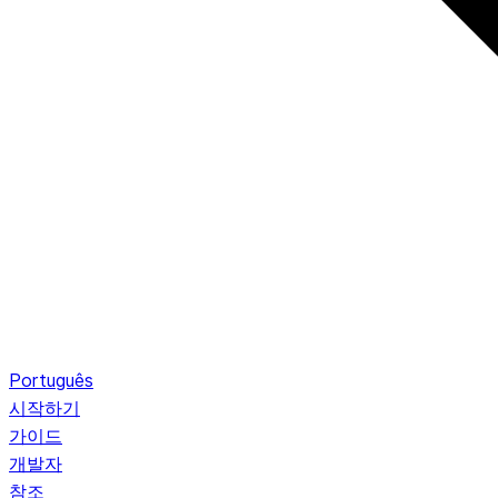
Português
시작하기
가이드
개발자
참조