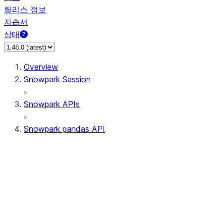
릴리스 정보
자습서
상태
Overview
Snowpark Session
Snowpark APIs
Snowpark pandas API
All supported APIs
Session
Input/Output