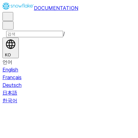
DOCUMENTATION
/
KO
언어
English
Français
Deutsch
日本語
한국어