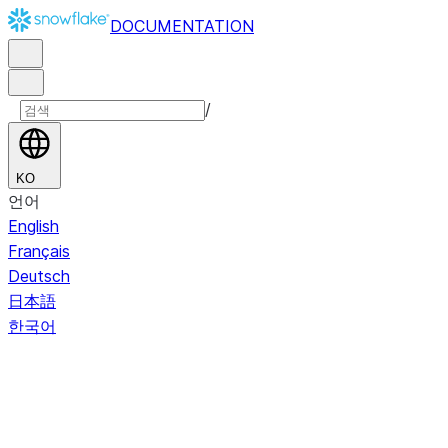
DOCUMENTATION
/
KO
언어
English
Français
Deutsch
日本語
한국어