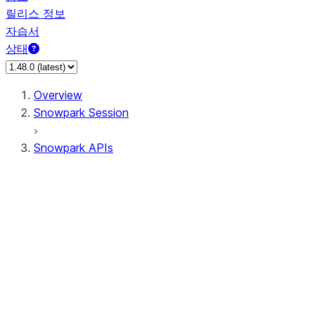
릴리스 정보
자습서
상태
Overview
Snowpark Session
Snowpark APIs
Input/Output
DataFrame
Column
Data Types