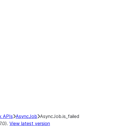
k APIs
AsyncJob
AsyncJob.is_failed
7.0).
View latest version