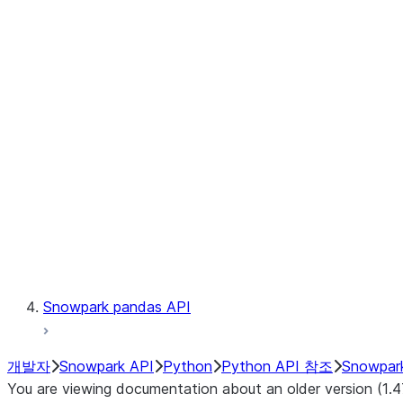
Files
Catalog
LINEAGE
Context
Exceptions
Testing
Snowpark pandas API
개발자
Snowpark API
Python
Python API 참조
Snowpar
You are viewing documentation about an older version (1.4