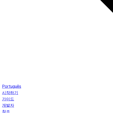
Português
시작하기
가이드
개발자
참조