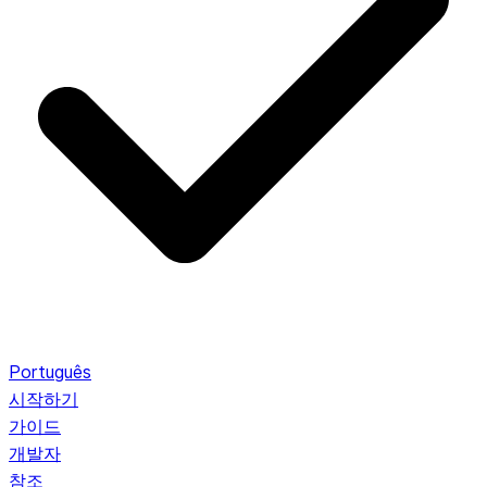
Português
시작하기
가이드
개발자
참조