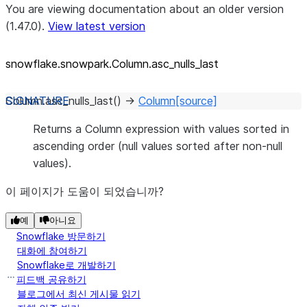
You are viewing documentation about an older version
(1.47.0).
View latest version
snowflake.snowpark.Column.asc_
nulls_
last
Column.
asc_nulls_last
(
)
→
Column
[source]
Returns a Column expression with values sorted in
ascending order (null values sorted after non-null
values).
이 페이지가 도움이 되었습니까?
예
아니요
Snowflake 방문하기
대화에 참여하기
Snowflake로 개발하기
피드백 공유하기
블로그에서 최신 게시물 읽기