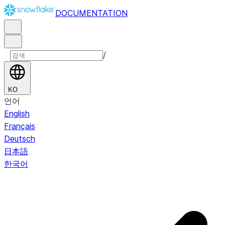
DOCUMENTATION
/
KO
언어
English
Français
Deutsch
日本語
한국어