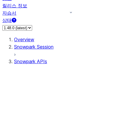
릴리스 정보
자습서
상태
Overview
Snowpark Session
Snowpark APIs
Input/Output
DataFrame
Column
Column
CaseExpr