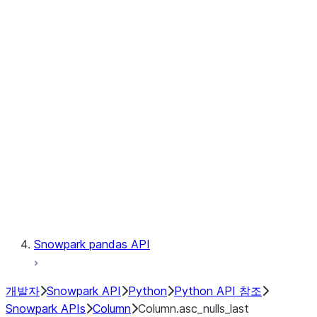
Files
Catalog
LINEAGE
Context
Exceptions
Testing
Snowpark pandas API
개발자
Snowpark API
Python
Python API 참조
Snowpark APIs
Column
Column.asc_nulls_last