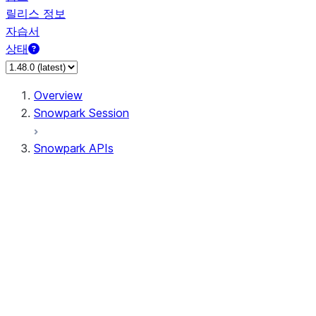
릴리스 정보
자습서
상태
Overview
Snowpark Session
Snowpark APIs
Input/Output
DataFrame
DataFrame
DataFrameNaFunctions
DataFrameStatFunctions
DataFrameAnalyticsFunctions