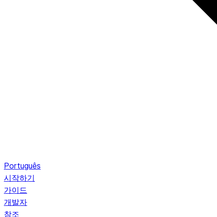
Português
시작하기
가이드
개발자
참조