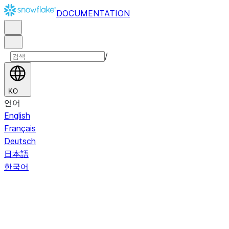
DOCUMENTATION
/
KO
언어
English
Français
Deutsch
日本語
한국어