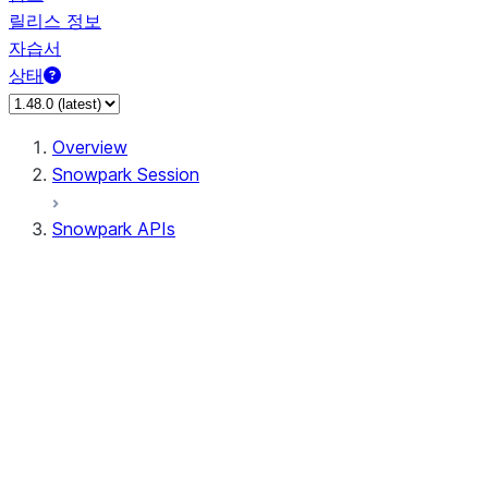
릴리스 정보
자습서
상태
Overview
Snowpark Session
Snowpark APIs
Input/Output
DataFrame
DataFrame
DataFrameNaFunctions
DataFrameStatFunctions
DataFrameAnalyticsFunctions