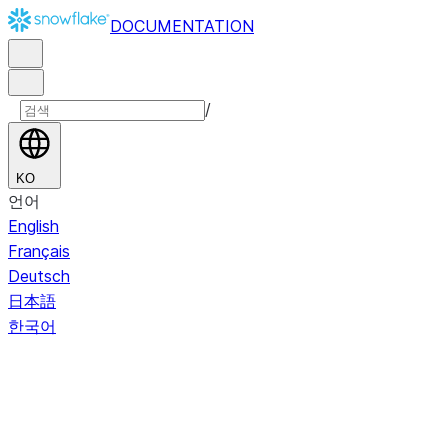
DOCUMENTATION
/
KO
언어
English
Français
Deutsch
日本語
한국어