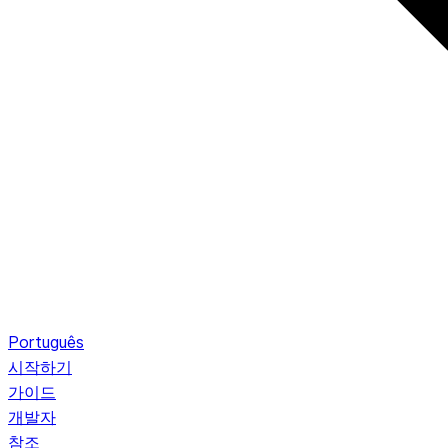
Português
시작하기
가이드
개발자
참조