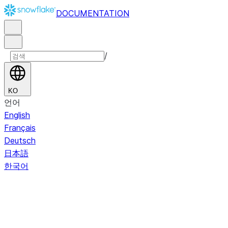
DOCUMENTATION
/
KO
언어
English
Français
Deutsch
日本語
한국어