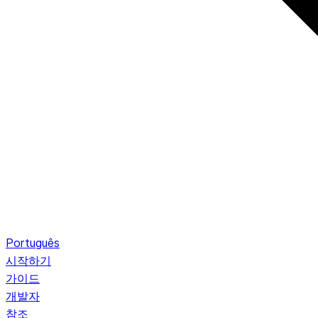
Português
시작하기
가이드
개발자
참조