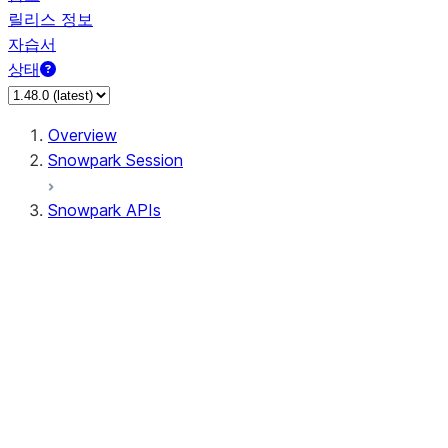
릴리스 정보
자습서
상태
Overview
Snowpark Session
Snowpark APIs
Input/Output
DataFrame
DataFrame
DataFrameNaFunctions
DataFrameStatFunctions
DataFrameAnalyticsFunctions