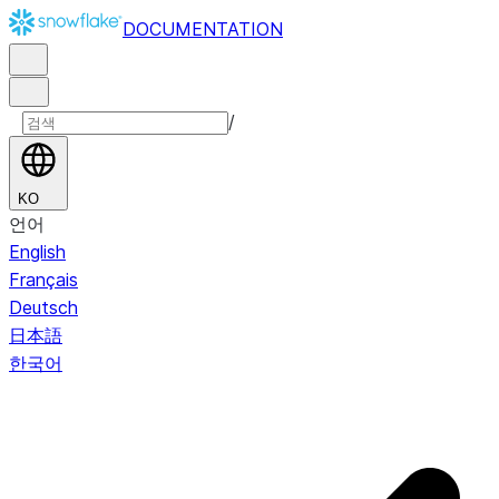
DOCUMENTATION
/
KO
언어
English
Français
Deutsch
日本語
한국어