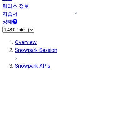
릴리스 정보
자습서
상태
Overview
Snowpark Session
Snowpark APIs
Input/Output
DataFrame
DataFrame
DataFrameNaFunctions
DataFrameStatFunctions
DataFrameAnalyticsFunctions