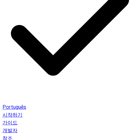
Português
시작하기
가이드
개발자
참조