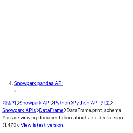
Catalog
LINEAGE
Context
Exceptions
Testing
Snowpark pandas API
개발자
Snowpark API
Python
Python API 참조
Snowpark APIs
DataFrame
DataFrame.print_schema
You are viewing documentation about an older version
(1.47.0).
View latest version