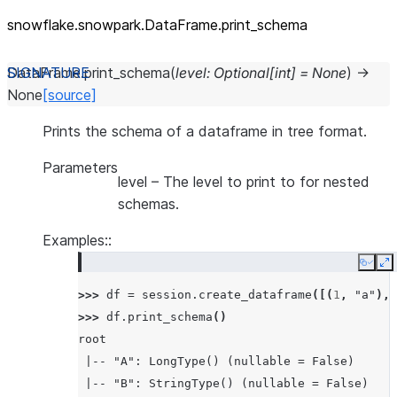
snowflake.snowpark.DataFrame.print_
schema
DataFrame.
print_schema
(
level
:
Optional
[
int
]
=
None
)
→
None
[source]
Prints the schema of a dataframe in tree format.
Parameters
level
– The level to print to for nested
schemas.
Examples::
Copy
E
>>> 
df
=
session
.
create_dataframe
([(
1
,
"a"
),
>>> 
df
.
print_schema
()
root
 |-- "A": LongType() (nullable = False)
 |-- "B": StringType() (nullable = False)