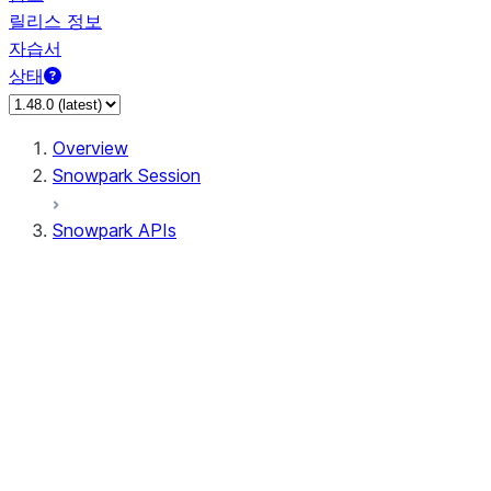
릴리스 정보
자습서
상태
Overview
Snowpark Session
Snowpark APIs
Input/Output
DataFrame
DataFrame
DataFrameNaFunctions
DataFrameStatFunctions
DataFrameAnalyticsFunctions