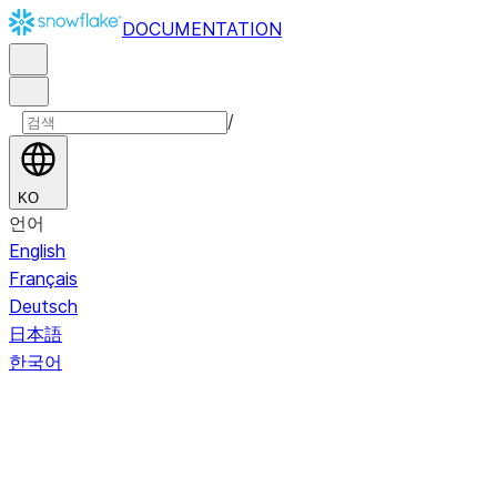
DOCUMENTATION
/
KO
언어
English
Français
Deutsch
日本語
한국어