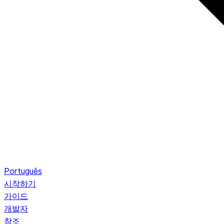
Português
시작하기
가이드
개발자
참조