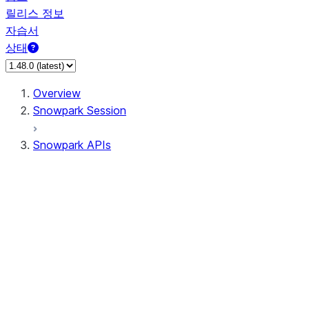
릴리스 정보
자습서
상태
Overview
Snowpark Session
Snowpark APIs
Input/Output
DataFrame
DataFrame
DataFrameNaFunctions
DataFrameStatFunctions
DataFrameAnalyticsFunctions