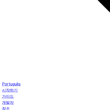
Português
시작하기
가이드
개발자
참조