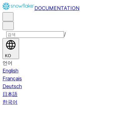
DOCUMENTATION
/
KO
언어
English
Français
Deutsch
日本語
한국어