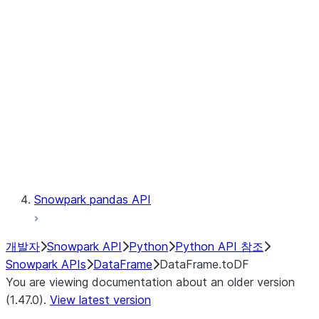
Catalog
LINEAGE
Context
Exceptions
Testing
Snowpark pandas API
개발자
Snowpark API
Python
Python API 참조
Snowpark APIs
DataFrame
DataFrame.toDF
You are viewing documentation about an older version
(1.47.0).
View latest version