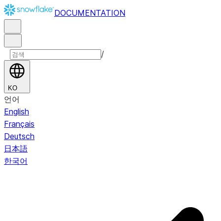
DOCUMENTATION
/
KO
언어
English
Français
Deutsch
日本語
한국어