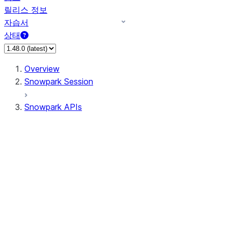
릴리스 정보
자습서
상태
Overview
Snowpark Session
Snowpark APIs
Input/Output
DataFrame
DataFrame
DataFrameNaFunctions
DataFrameStatFunctions
DataFrameAnalyticsFunctions