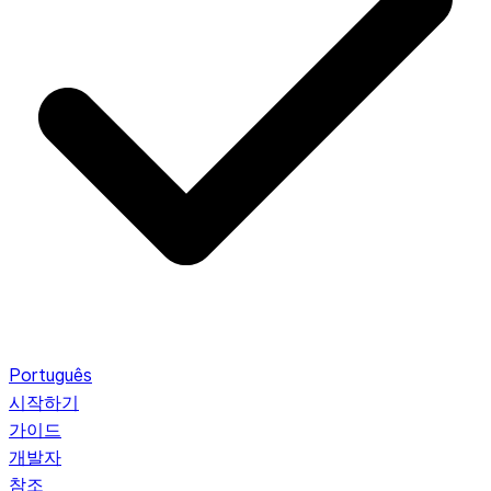
Português
시작하기
가이드
개발자
참조