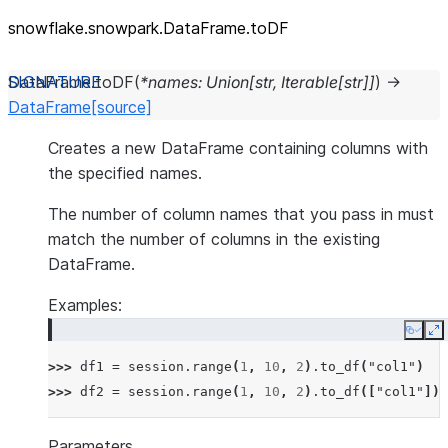
snowflake.snowpark.DataFrame.toDF
DataFrame.
toDF
(
*
names
:
Union
[
str
,
Iterable
[
str
]
]
)
→
DataFrame
[source]
Creates a new DataFrame containing columns with
the specified names.
The number of column names that you pass in must
match the number of columns in the existing
DataFrame.
Examples:
Copy
E
>>> 
df1
=
session
.
range
(
1
,
10
,
2
)
.
to_df
(
"col1"
)
>>> 
df2
=
session
.
range
(
1
,
10
,
2
)
.
to_df
([
"col1"
])
Parameters