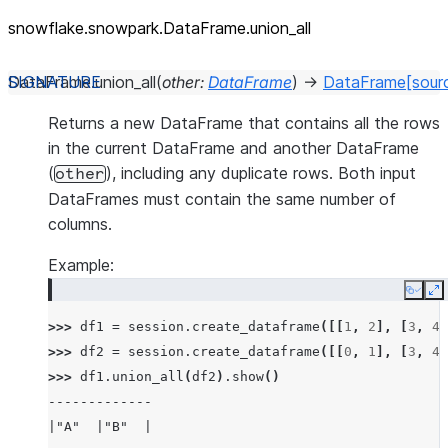
snowflake.snowpark.DataFrame.union_
all
DataFrame.
union_all
(
other
:
DataFrame
)
→
DataFrame
[sour
Returns a new DataFrame that contains all the rows
in the current DataFrame and another DataFrame
(
), including any duplicate rows. Both input
other
DataFrames must contain the same number of
columns.
Example:
Copy
E
>>> 
df1
=
session
.
create_dataframe
([[
1
,
2
],
[
3
,
4
]
>>> 
df2
=
session
.
create_dataframe
([[
0
,
1
],
[
3
,
4
]
>>> 
df1
.
union_all
(
df2
)
.
show
()
-------------
|"A"  |"B"  |