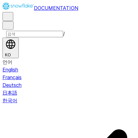
DOCUMENTATION
/
KO
언어
English
Français
Deutsch
日本語
한국어