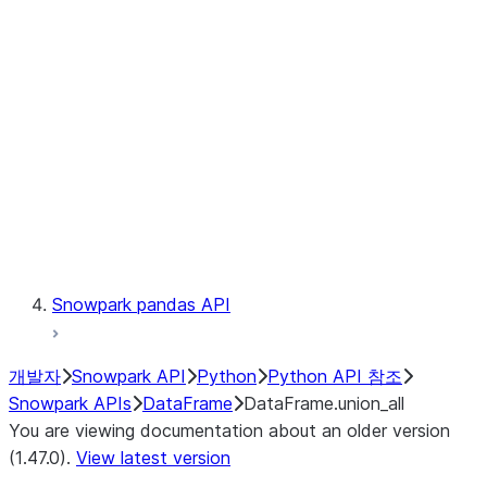
Catalog
LINEAGE
Context
Exceptions
Testing
Snowpark pandas API
개발자
Snowpark API
Python
Python API 참조
Snowpark APIs
DataFrame
DataFrame.union_all
You are viewing documentation about an older version
(1.47.0).
View latest version