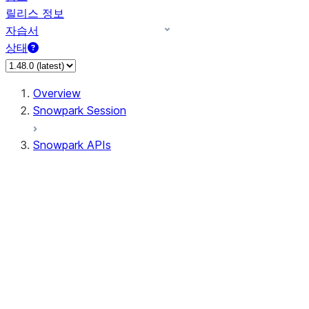
릴리스 정보
자습서
상태
Overview
Snowpark Session
Snowpark APIs
Input/Output
DataFrame
DataFrame
DataFrameNaFunctions
DataFrameStatFunctions
DataFrameAnalyticsFunctions