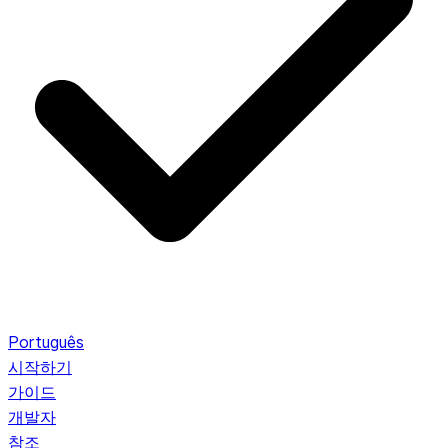
Português
시작하기
가이드
개발자
참조