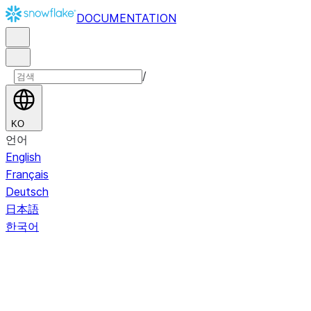
DOCUMENTATION
/
KO
언어
English
Français
Deutsch
日本語
한국어