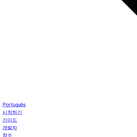
Português
시작하기
가이드
개발자
참조