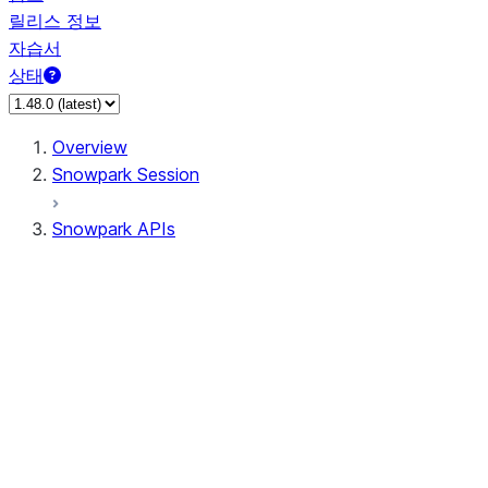
릴리스 정보
자습서
상태
Overview
Snowpark Session
Snowpark APIs
Input/Output
DataFrame
DataFrame
DataFrameNaFunctions
DataFrameStatFunctions
DataFrameAnalyticsFunctions