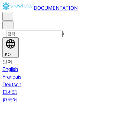
DOCUMENTATION
/
KO
언어
English
Français
Deutsch
日本語
한국어