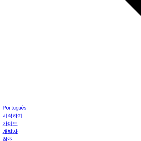
Português
시작하기
가이드
개발자
참조