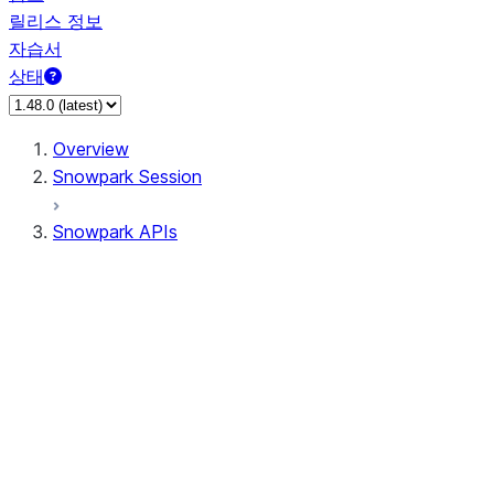
릴리스 정보
자습서
상태
Overview
Snowpark Session
Snowpark APIs
Input/Output
DataFrame
DataFrame
DataFrameNaFunctions
DataFrameStatFunctions
DataFrameAnalyticsFunctions