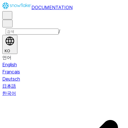
DOCUMENTATION
/
KO
언어
English
Français
Deutsch
日本語
한국어