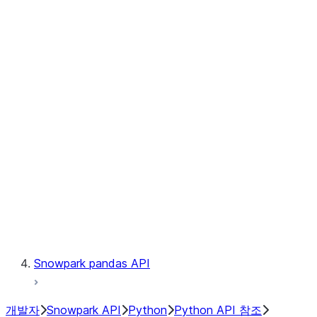
Observability
Files
Catalog
LINEAGE
Context
Exceptions
Testing
Snowpark pandas API
개발자
Snowpark API
Python
Python API 참조