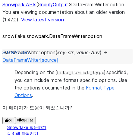
Snowpark APIs
Input/Output
DataFrameWriter.option
You are viewing documentation about an older version
(1.47.0).
View latest version
snowflake.snowpark.DataFrameWriter.option
DataFrameWriter.
option
(
key
:
str
,
value
:
Any
)
→
DataFrameWriter
[source]
Depending on the
specified,
file_format_type
you can include more format specific options. Use
the options documented in the
Format Type
Options
.
이 페이지가 도움이 되었습니까?
예
아니요
Snowflake 방문하기
대화에 참여하기