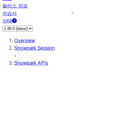
릴리스 정보
자습서
상태
Overview
Snowpark Session
Snowpark APIs
Input/Output
DataFrameReader
DataFrameWriter
FileOperation
PutResult
GetResult
ListResult