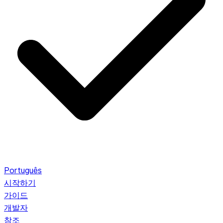
Português
시작하기
가이드
개발자
참조