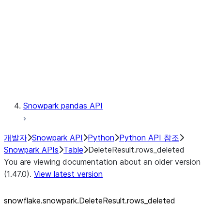
LINEAGE
Context
Exceptions
Testing
Snowpark pandas API
개발자
Snowpark API
Python
Python API 참조
Snowpark APIs
Table
DeleteResult.rows_deleted
You are viewing documentation about an older version
(1.47.0).
View latest version
snowflake.snowpark.DeleteResult.rows_
deleted