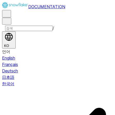
DOCUMENTATION
/
KO
언어
English
Français
Deutsch
日本語
한국어