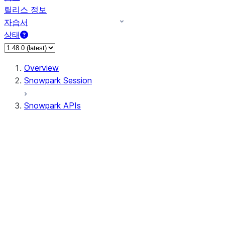
릴리스 정보
자습서
상태
Overview
Snowpark Session
Snowpark APIs
Input/Output
DataFrame
Column
Data Types