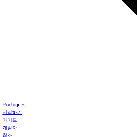
Português
시작하기
가이드
개발자
참조