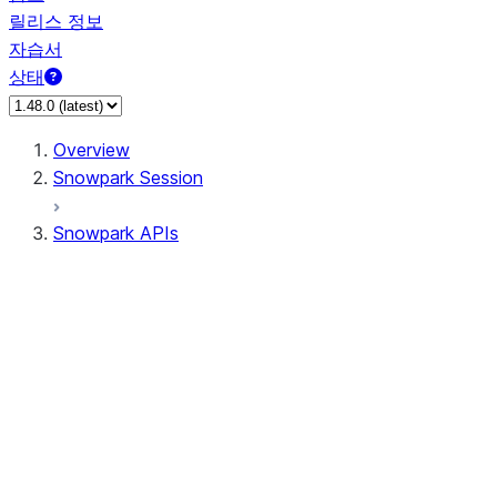
릴리스 정보
자습서
상태
Overview
Snowpark Session
Snowpark APIs
Input/Output
DataFrameReader
DataFrameWriter
FileOperation
PutResult
GetResult
ListResult