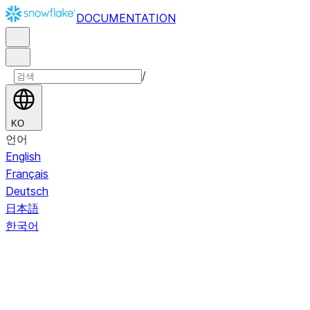
DOCUMENTATION
/
KO
언어
English
Français
Deutsch
日本語
한국어