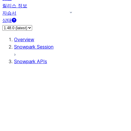
릴리스 정보
자습서
상태
Overview
Snowpark Session
Snowpark APIs
Input/Output
DataFrame
Column
Data Types