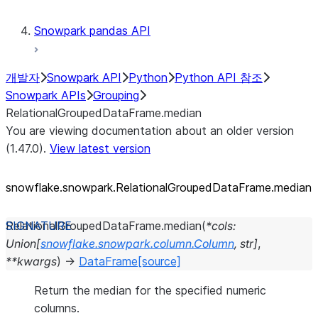
Snowpark pandas API
개발자
Snowpark API
Python
Python API 참조
Snowpark APIs
Grouping
RelationalGroupedDataFrame.median
You are viewing documentation about an older version
(1.47.0).
View latest version
snowflake.snowpark.RelationalGroupedDataFrame.median
RelationalGroupedDataFrame.
median
(
*
cols
:
Union
[
snowflake.snowpark.column.Column
,
str
]
,
**
kwargs
)
→
DataFrame
[source]
Return the median for the specified numeric
columns.