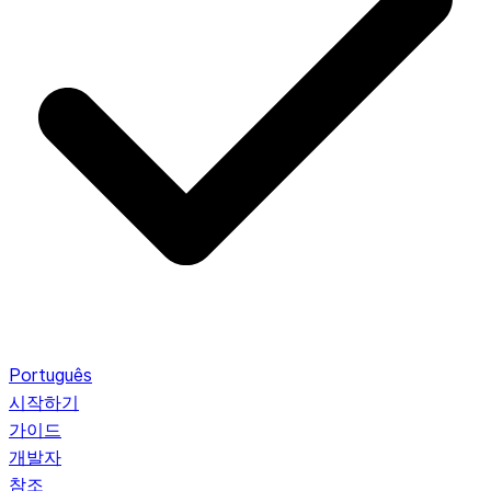
Português
시작하기
가이드
개발자
참조