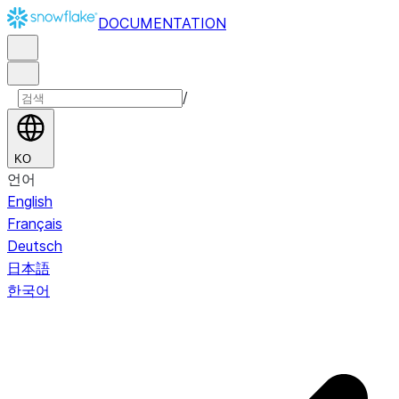
DOCUMENTATION
/
KO
언어
English
Français
Deutsch
日本語
한국어