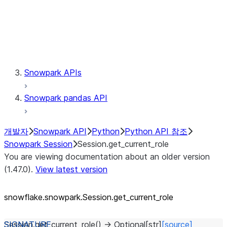
Session.udaf
Session.udf
Session.udtf
Session.session_id
Session.connection
Snowpark APIs
Snowpark pandas API
개발자
Snowpark API
Python
Python API 참조
Snowpark Session
Session.get_current_role
You are viewing documentation about an older version
(1.47.0).
View latest version
snowflake.snowpark.Session.get_
current_
role
Session.
get_current_role
(
)
→
Optional
[
str
]
[source]