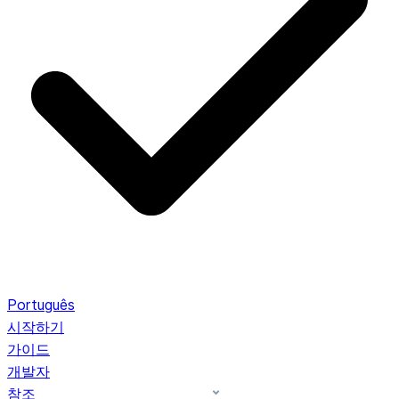
Português
시작하기
가이드
개발자
참조