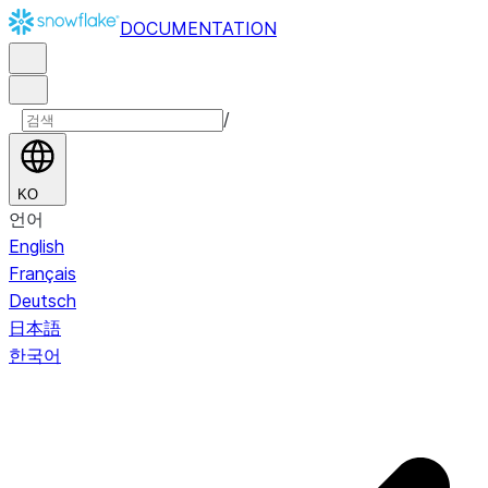
DOCUMENTATION
/
KO
언어
English
Français
Deutsch
日本語
한국어