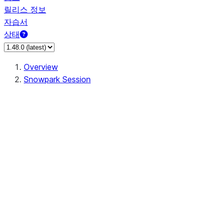
릴리스 정보
자습서
상태
Overview
Snowpark Session
Session
Session.SessionBuilder.app_name
Session.SessionBuilder.config
Session.SessionBuilder.configs
Session.SessionBuilder.create
Session.SessionBuilder.getOrCreate
Session.add_import
Session.add_packages
Session.add_requirements
Session.append_query_tag