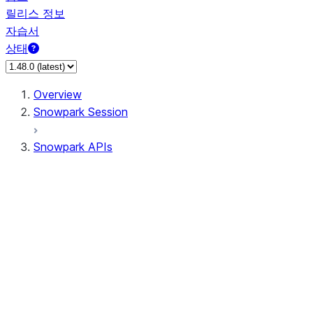
릴리스 정보
자습서
상태
Overview
Snowpark Session
Snowpark APIs
Input/Output
DataFrame
Column
Data Types