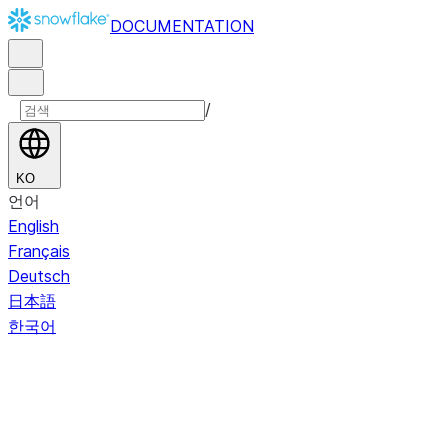
DOCUMENTATION
/
KO
언어
English
Français
Deutsch
日本語
한국어