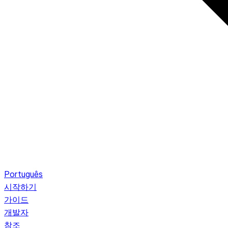
Português
시작하기
가이드
개발자
참조