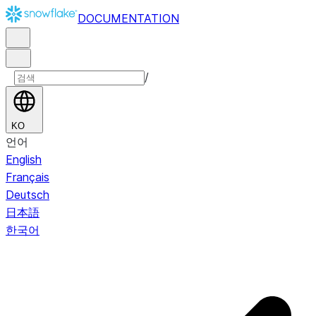
DOCUMENTATION
/
KO
언어
English
Français
Deutsch
日本語
한국어