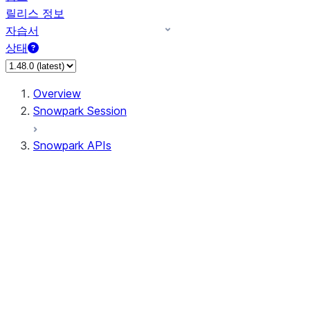
릴리스 정보
자습서
상태
Overview
Snowpark Session
Snowpark APIs
Input/Output
DataFrame
Column
Data Types