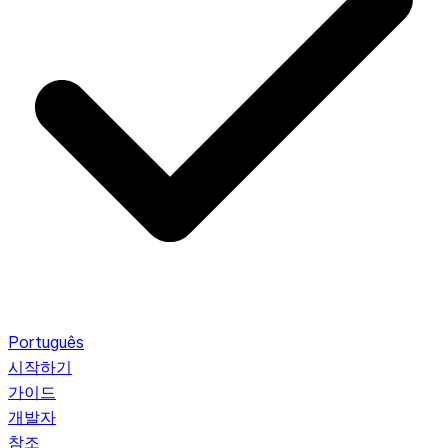
Português
시작하기
가이드
개발자
참조