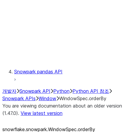
LINEAGE
Context
Exceptions
Testing
Snowpark pandas API
개발자
Snowpark API
Python
Python API 참조
Snowpark APIs
Window
WindowSpec.orderBy
You are viewing documentation about an older version
(1.47.0).
View latest version
snowflake.snowpark.WindowSpec.orderBy