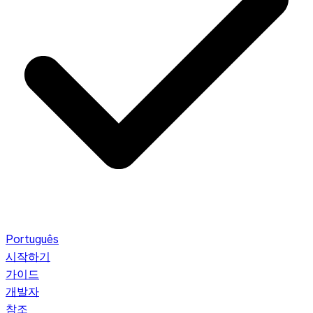
Português
시작하기
가이드
개발자
참조