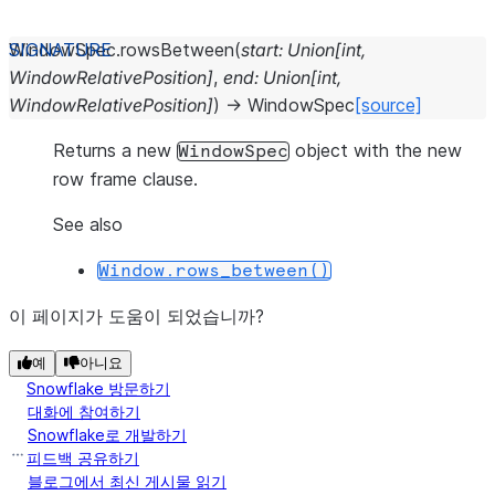
WindowSpec.
rowsBetween
(
start
:
Union
[
int
,
WindowRelativePosition
]
,
end
:
Union
[
int
,
WindowRelativePosition
]
)
→
WindowSpec
[source]
Returns a new
object with the new
WindowSpec
row frame clause.
See also
Window.rows_between()
이 페이지가 도움이 되었습니까?
예
아니요
Snowflake 방문하기
대화에 참여하기
Snowflake로 개발하기
피드백 공유하기
블로그에서 최신 게시물 읽기