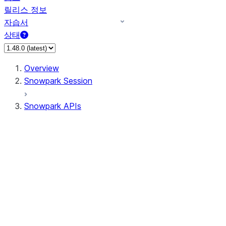
릴리스 정보
자습서
상태
Overview
Snowpark Session
Snowpark APIs
Input/Output
DataFrame
Column
Data Types