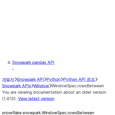
LINEAGE
Context
Exceptions
Testing
Snowpark pandas API
개발자
Snowpark API
Python
Python API 참조
Snowpark APIs
Window
WindowSpec.rowsBetween
You are viewing documentation about an older version
(1.47.0).
View latest version
snowflake.snowpark.WindowSpec.rowsBetween