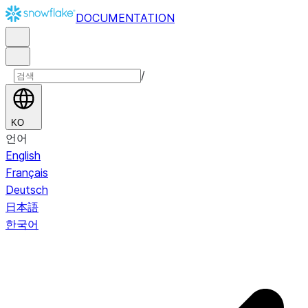
DOCUMENTATION
/
KO
언어
English
Français
Deutsch
日本語
한국어