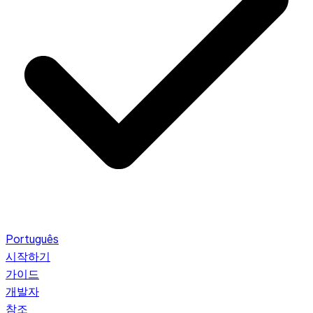
Português
시작하기
가이드
개발자
참조