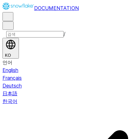
DOCUMENTATION
/
KO
언어
English
Français
Deutsch
日本語
한국어