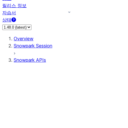
릴리스 정보
자습서
상태
Overview
Snowpark Session
Snowpark APIs
Input/Output
DataFrame
Column
Data Types