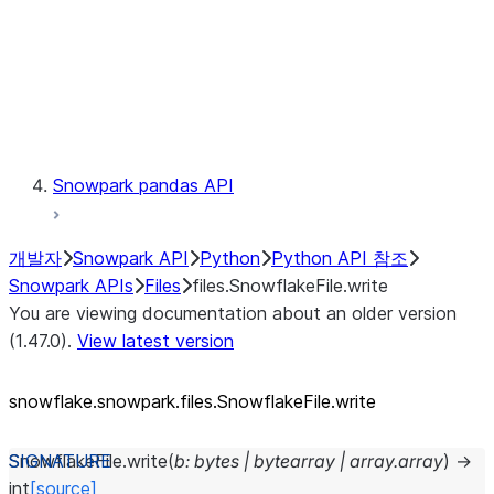
Context
Exceptions
Testing
Snowpark pandas API
개발자
Snowpark API
Python
Python API 참조
Snowpark APIs
Files
files.SnowflakeFile.write
You are viewing documentation about an older version
(1.47.0).
View latest version
snowflake.snowpark.files.SnowflakeFile.write
SnowflakeFile.
write
(
b
:
bytes
|
bytearray
|
array.array
)
→
int
[source]