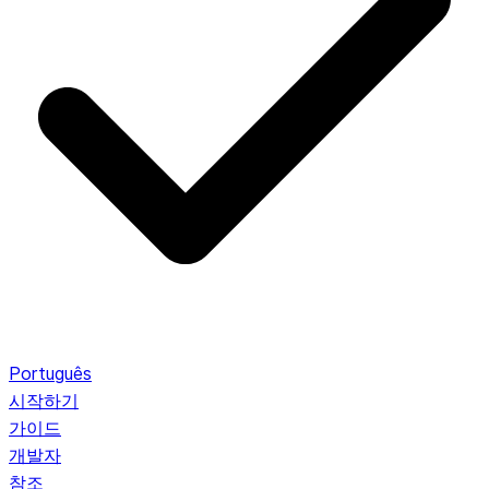
Português
시작하기
가이드
개발자
참조