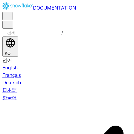
DOCUMENTATION
/
KO
언어
English
Français
Deutsch
日本語
한국어