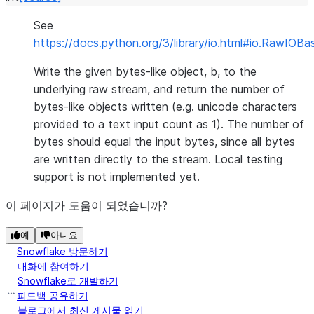
See
https://docs.python.org/3/library/io.html#io.RawIOBa
Write the given bytes-like object, b, to the
underlying raw stream, and return the number of
bytes-like objects written (e.g. unicode characters
provided to a text input count as 1). The number of
bytes should equal the input bytes, since all bytes
are written directly to the stream. Local testing
support is not implemented yet.
이 페이지가 도움이 되었습니까?
예
아니요
Snowflake 방문하기
대화에 참여하기
Snowflake로 개발하기
피드백 공유하기
블로그에서 최신 게시물 읽기