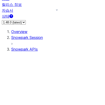
릴리스 정보
자습서
상태
Overview
Snowpark Session
Snowpark APIs
Input/Output
DataFrame
Column
Data Types