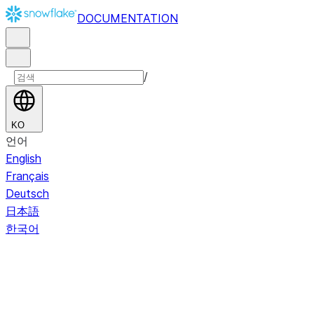
DOCUMENTATION
/
KO
언어
English
Français
Deutsch
日本語
한국어