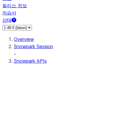
릴리스 정보
자습서
상태
Overview
Snowpark Session
Snowpark APIs
Input/Output
DataFrame
Column
Data Types