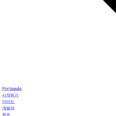
Português
시작하기
가이드
개발자
참조