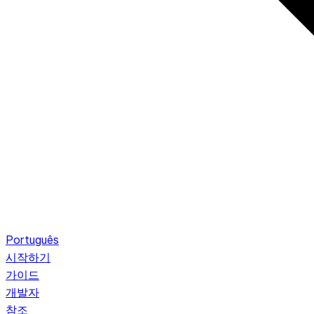
Português
시작하기
가이드
개발자
참조