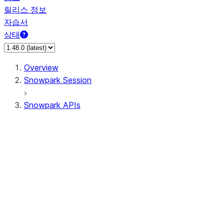
릴리스 정보
자습서
상태
Overview
Snowpark Session
Snowpark APIs
Input/Output
DataFrame
Column
Data Types