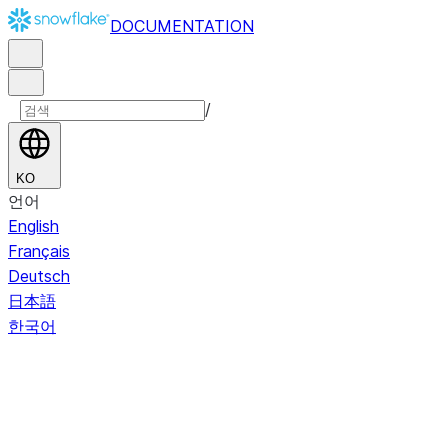
DOCUMENTATION
/
KO
언어
English
Français
Deutsch
日本語
한국어