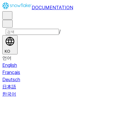
DOCUMENTATION
/
KO
언어
English
Français
Deutsch
日本語
한국어