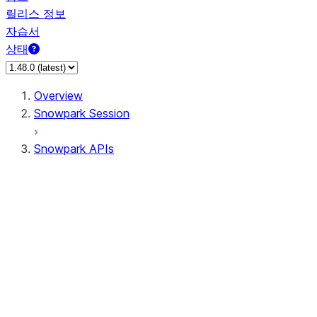
릴리스 정보
자습서
상태
Overview
Snowpark Session
Snowpark APIs
Input/Output
DataFrame
Column
Data Types