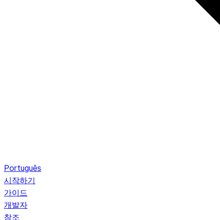
Português
시작하기
가이드
개발자
참조