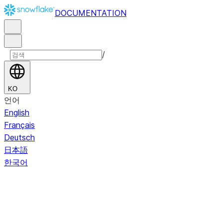
DOCUMENTATION
/
KO
언어
English
Français
Deutsch
日本語
한국어