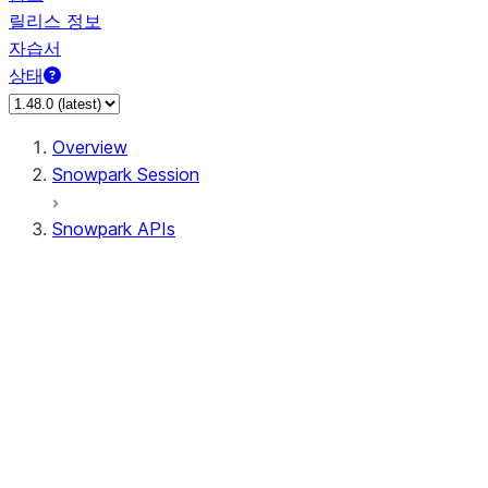
릴리스 정보
자습서
상태
Overview
Snowpark Session
Snowpark APIs
Input/Output
DataFrame
Column
Data Types