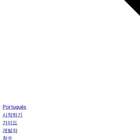
Português
시작하기
가이드
개발자
참조