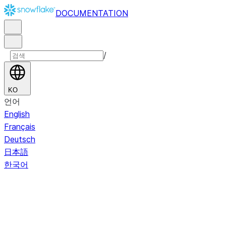
DOCUMENTATION
/
KO
언어
English
Français
Deutsch
日本語
한국어