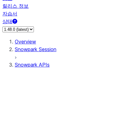
릴리스 정보
자습서
상태
Overview
Snowpark Session
Snowpark APIs
Input/Output
DataFrame
Column
Data Types