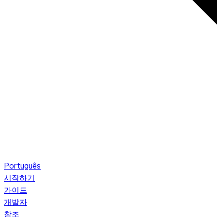
Português
시작하기
가이드
개발자
참조