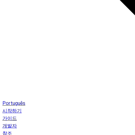
Português
시작하기
가이드
개발자
참조