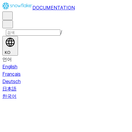
DOCUMENTATION
/
KO
언어
English
Français
Deutsch
日本語
한국어