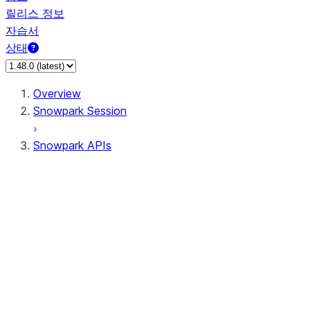
릴리스 정보
자습서
상태
Overview
Snowpark Session
Snowpark APIs
Input/Output
DataFrame
Column
Data Types