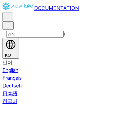
DOCUMENTATION
/
KO
언어
English
Français
Deutsch
日本語
한국어