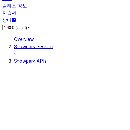
릴리스 정보
자습서
상태
Overview
Snowpark Session
Snowpark APIs
Input/Output
DataFrame
Column
Data Types