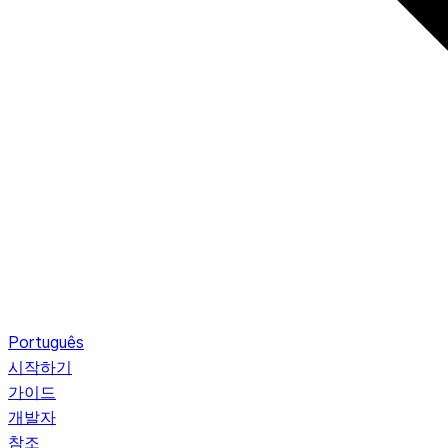
Português
시작하기
가이드
개발자
참조