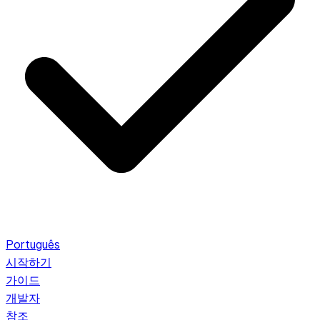
Português
시작하기
가이드
개발자
참조