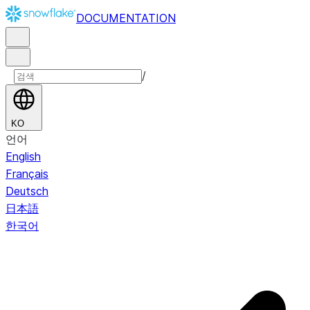
DOCUMENTATION
/
KO
언어
English
Français
Deutsch
日本語
한국어