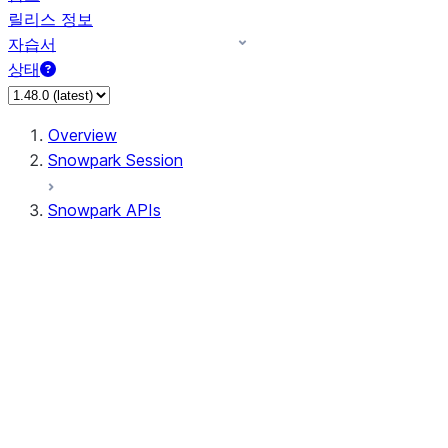
릴리스 정보
자습서
상태
Overview
Snowpark Session
Snowpark APIs
Input/Output
DataFrame
Column
Data Types