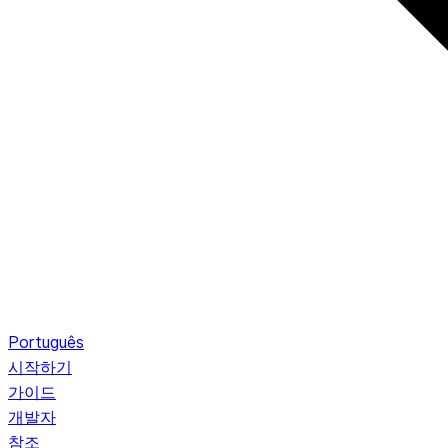
Português
시작하기
가이드
개발자
참조