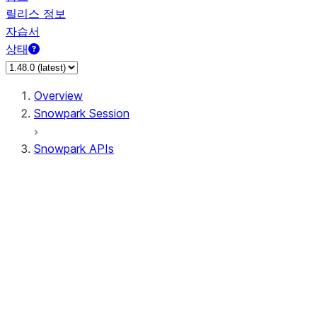
릴리스 정보
자습서
상태
Overview
Snowpark Session
Snowpark APIs
Input/Output
DataFrame
Column
Data Types