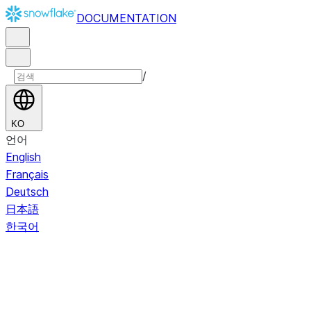
DOCUMENTATION
/
KO
언어
English
Français
Deutsch
日本語
한국어