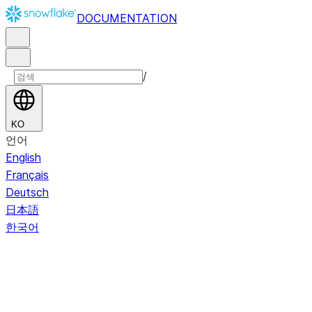
DOCUMENTATION
/
KO
언어
English
Français
Deutsch
日本語
한국어