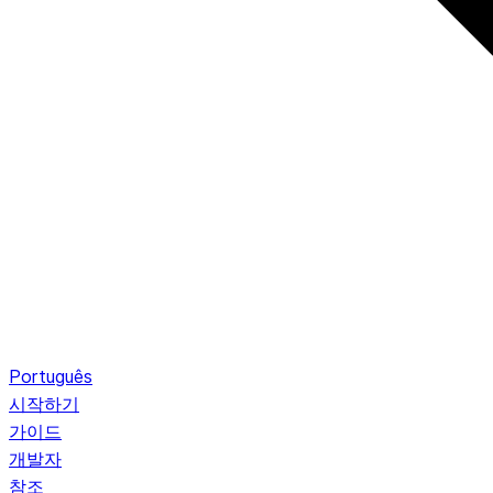
Português
시작하기
가이드
개발자
참조