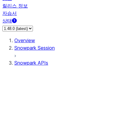
릴리스 정보
자습서
상태
Overview
Snowpark Session
Snowpark APIs
Input/Output
DataFrame
Column
Data Types