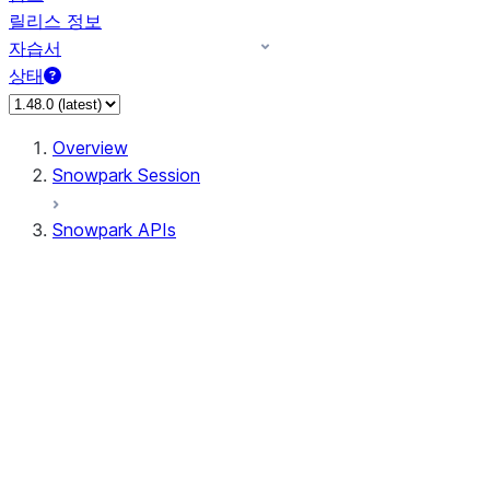
릴리스 정보
자습서
상태
Overview
Snowpark Session
Snowpark APIs
Input/Output
DataFrame
Column
Data Types