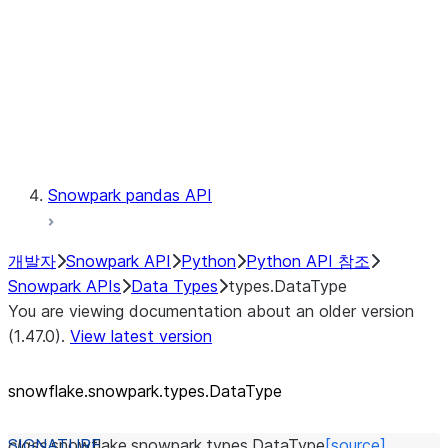
Context
Exceptions
Testing
Snowpark pandas API
개발자
Snowpark API
Python
Python API 참조
Snowpark APIs
Data Types
types.DataType
You are viewing documentation about an older version
(1.47.0).
View latest version
snowflake.snowpark.types.DataType
class
snowflake.snowpark.types.
DataType
[source]