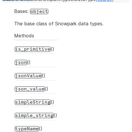
Bases:
object
The base class of Snowpark data types.
Methods
()
is_primitive
()
json
()
jsonValue
()
json_value
()
simpleString
()
simple_string
()
typeName