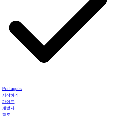
Português
시작하기
가이드
개발자
참조