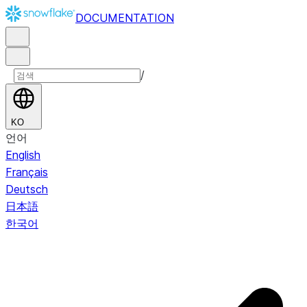
DOCUMENTATION
/
KO
언어
English
Français
Deutsch
日本語
한국어