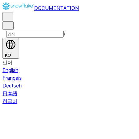
DOCUMENTATION
/
KO
언어
English
Français
Deutsch
日本語
한국어