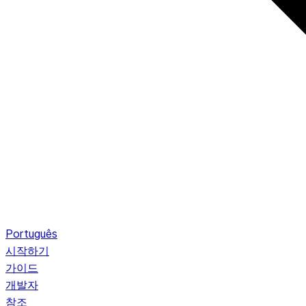
Português
시작하기
가이드
개발자
참조