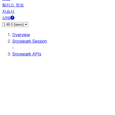
릴리스 정보
자습서
상태
Overview
Snowpark Session
Snowpark APIs
Input/Output
DataFrame
Column
Data Types