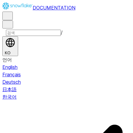
DOCUMENTATION
/
KO
언어
English
Français
Deutsch
日本語
한국어