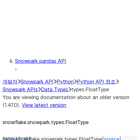
Context
Exceptions
Testing
Snowpark pandas API
개발자
Snowpark API
Python
Python API 참조
Snowpark APIs
Data Types
types.FloatType
You are viewing documentation about an older version
(1.47.0).
View latest version
snowflake.snowpark.types.FloatType
class
snowflake.snowpark.types.
FloatType
[source]