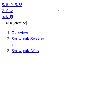
릴리스 정보
자습서
상태
Overview
Snowpark Session
Snowpark APIs
Input/Output
DataFrame
Column
Data Types