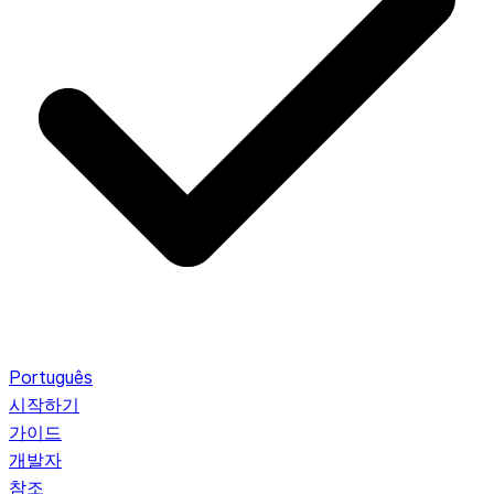
Português
시작하기
가이드
개발자
참조